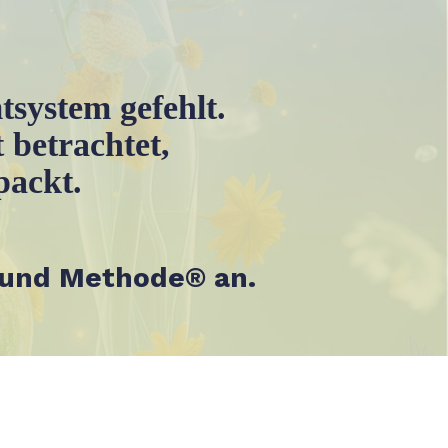
mtsystem gefehlt.
 betrachtet,
packt.
sund Methode® an.