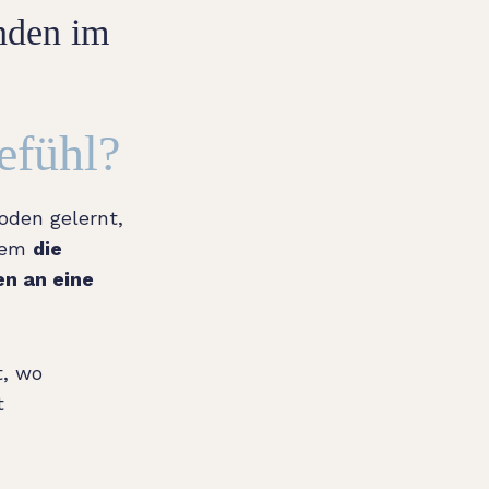
inden im
efühl?
oden gelernt,
zdem
die
n an eine
t, wo
t